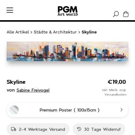
Direkt
zum
Inhalt
Alle Artikel
Städte & Architektur
Skyline
Produkt
wird
zum
Warenkorb
hinzugefügt
Skyline
Normaler
€19,00
Preis
von
Sabine Freivogel
inkl. MwSt. zzgl.
Versandkosten
Premium Poster
( 100x15cm )
2-4 Werktage Versand
30 Tage Widerruf