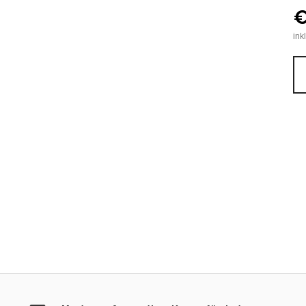
No
€
Pr
ink