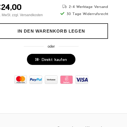
rmaler
24,00
2-4 Werktage Versand
eis
30 Tage Widerrufsrecht
l. MwSt. zzgl.
Versandkosten
IN DEN WARENKORB LEGEN
oder
Direkt kaufen