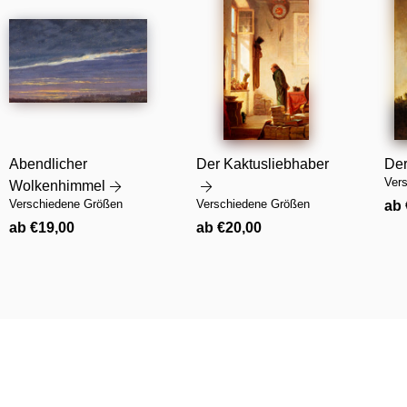
Abendlicher
Der Kaktusliebhaber
De
Ver
Wolkenhimmel
Nor
Verschiedene Größen
Verschiedene Größen
ab 
Pre
Normaler
Normaler
ab €19,00
ab €20,00
Preis
Preis