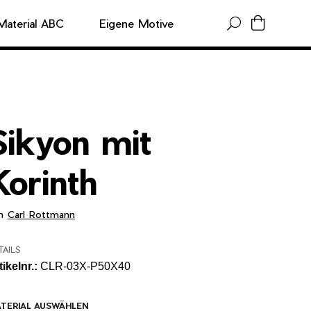
Material ABC
Eigene Motive
Sikyon mit
Korinth
on
Carl Rottmann
TAILS
tikelnr.:
CLR-03X-P50X40
TERIAL AUSWÄHLEN