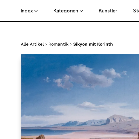
Direkt
Index
Kategorien
Künstler
St
zum
Inhalt
Alle Artikel
Romantik
Sikyon mit Korinth
Produkt
wird
zum
Warenkorb
hinzugefügt