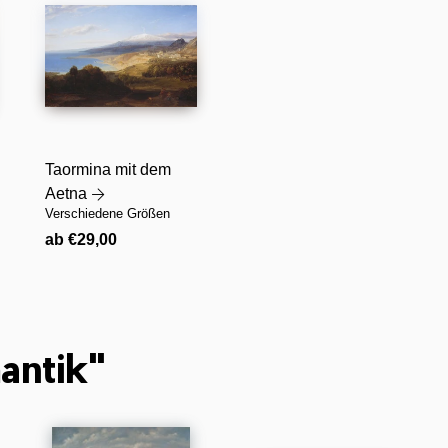
Taormina mit dem
Aetna
Verschiedene Größen
Normaler
ab €29,00
Preis
antik"