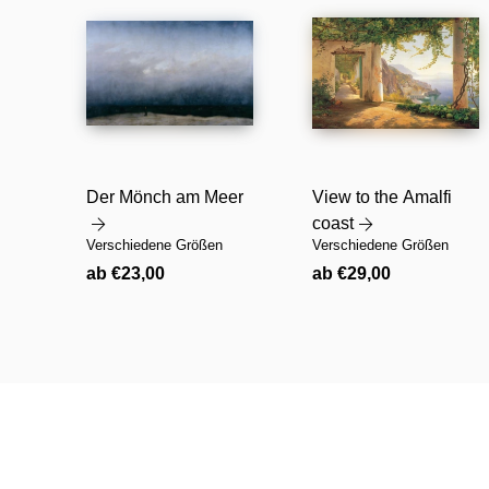
Der Mönch am Meer
View to the Amalfi
coast
Verschiedene Größen
Verschiedene Größen
Normaler
Normaler
ab €23,00
ab €29,00
Preis
Preis