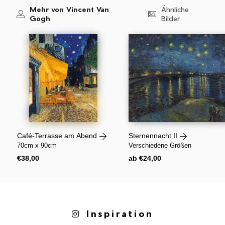
Mehr von Vincent Van
Ähnliche
Gogh
Bilder
Café-Terrasse am Abend
Sternennacht II
70cm x 90cm
Verschiedene Größen
Normaler
Normaler
€38,00
ab €24,00
Preis
Preis
Inspiration